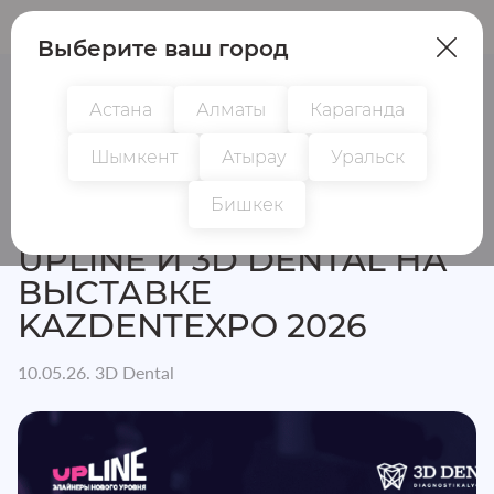
Пациентам
Врачам
Выберите ваш город
Астана
Алматы
Караганда
Шымкент
Атырау
Уральск
Главная
Новости
Upline и 3D Dental на выставке K
Бишкек
UPLINE И 3D DENTAL НА
ВЫСТАВКЕ
KAZDENTEXPO 2026
10.05.26. 3D Dental