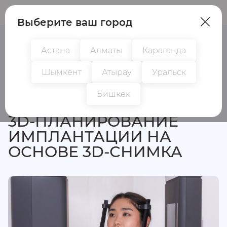
Пациентам
Врачам
Выберите ваш город
Астана
Алматы
Караганда
Шымкент
Атырау
Уральск
Все исследования
Бишкек
3D-ПЛАНИРОВАНИЕ
ИМПЛАНТАЦИИ НА
ОСНОВЕ 3D-СНИМКА