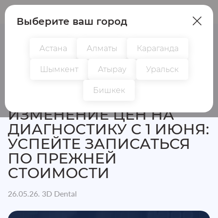
Пациентам
Врачам
Выберите ваш город
Астана
Алматы
Караганда
Шымкент
Атырау
Уральск
Главная
Новости
Изменение цен на диагностику с 1 
Бишкек
ИЗМЕНЕНИЕ ЦЕН НА
ДИАГНОСТИКУ С 1 ИЮНЯ:
УСПЕЙТЕ ЗАПИСАТЬСЯ
ПО ПРЕЖНЕЙ
СТОИМОСТИ
26.05.26. 3D Dental