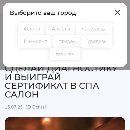
Пациентам
Врачам
Выберите ваш город
Астана
Алматы
Караганда
Шымкент
Атырау
Уральск
Главная
Новости
Сделай диагностику и выиграй сер
Бишкек
СДЕЛАЙ ДИАГНОСТИКУ
И ВЫИГРАЙ
СЕРТИФИКАТ В СПА
САЛОН
15.07.25. 3D Dental