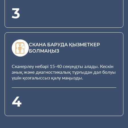
3
СКАНА БАРУДА ҚЫЗМЕТКЕР
БОЛМАҢЫЗ
Сканерлеу небәрі 15-40 секундты алады. Кескін
анық және диагностикалық тұрғыдан дәл болуы
үшін қозғалыссыз қалу маңызды.
4