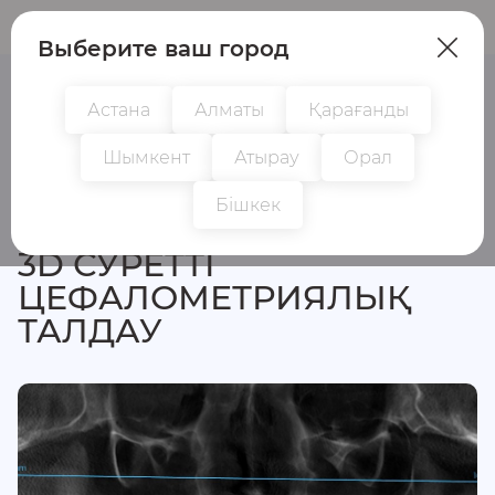
Пациенттер
Дәрігерлер
Выберите ваш город
Астана
Алматы
Қарағанды
Шымкент
Атырау
Орал
Барлық зерттеулер
Бішкек
3D СУРЕТТІ
ЦЕФАЛОМЕТРИЯЛЫҚ
ТАЛДАУ