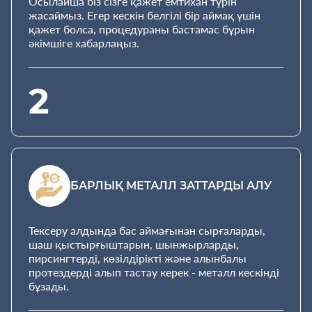
Осылайша біз сізге қажет емтихан түрін
жасаймыз. Егер кескін белгілі бір аймақ үшін
қажет болса, процедураны бастамас бұрын
әкімшіге хабарлаңыз.
2
БАРЛЫҚ МЕТАЛЛ ЗАТТАРДЫ АЛУ
Тексеру алдында бас аймағынан сырғаларды,
шаш қыстырғыштарын, шынжырларды,
пирсингтерді, көзілдірікті және алынбалы
протездерді алып тастау керек - металл кескінді
бұзады.