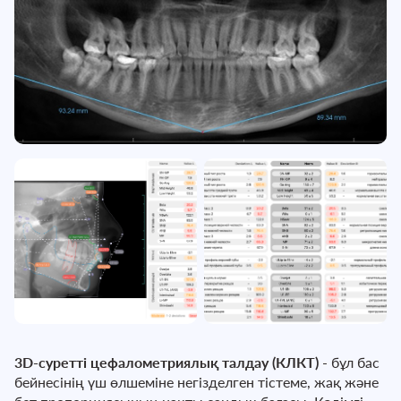
3D-суретті цефалометриялық талдау (КЛКТ)
- бұл бас
бейнесінің үш өлшеміне негізделген тістеме, жақ және