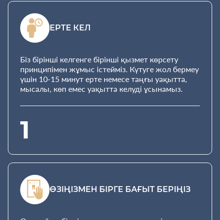
ЕРТЕ КЕЛ
Біз бірінші келгенге бірінші қызмет көрсету
принципімен жұмыс істейміз. Күтуге жол бермеу
үшін 10-15 минут ерте немесе таңғы уақытта,
мысалы, көп емес уақытта келуді ұсынамыз.
1
ӨЗІҢІЗМЕН БІРГЕ БАҒЫТ БЕРІҢІЗ