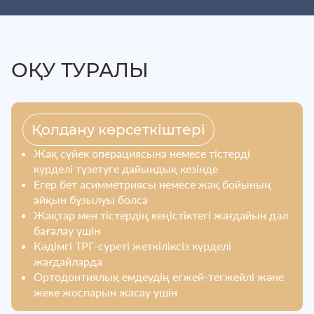
ОҚУ ТУРАЛЫ
Қолдану көрсеткіштері
Жақ сүйек операциясына немесе тістерді
күрделі түзетуге дайындық кезінде
Егер бет асимметриясы немесе жақ бойының
айқын бұзылуы болса
Жақтар мен тістердің кеңістіктегі жағдайын дәл
бағалау үшін
Кәдімгі ТРГ-суреті жеткіліксіз күрделі
жағдайларда
Ортодонтиялық емдеудің егжей-тегжейлі және
жеке жоспарын жасау үшін