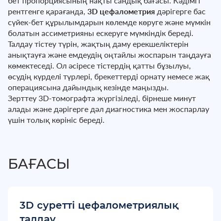
бет пропорциясының нақты сандық бағасы. Кәдімгі
рентгенге қарағанда,
3D цефалометрия
дәрігерге бас
сүйек-бет құрылымдарын көлемде көруге және мүмкін
болатын ассиметрияны ескеруге мүмкіндік береді.
Талдау тістеу түрін, жақтың даму ерекшеліктерін
анықтауға және емдеудің оңтайлы жоспарын таңдауға
көмектеседі. Ол әсіресе тістердің қатты бұзылуы,
өсудің күрделі түрлері, брекеттерді орнату немесе жақ
операциясына дайындық кезінде маңызды.
Зерттеу 3D-томографта жүргізіледі, бірнеше минут
алады және дәрігерге дәл диагностика мен жоспарлау
үшін толық көрініс береді.
БАҒАСЫ
3D суретті цефалометриялық
талдау