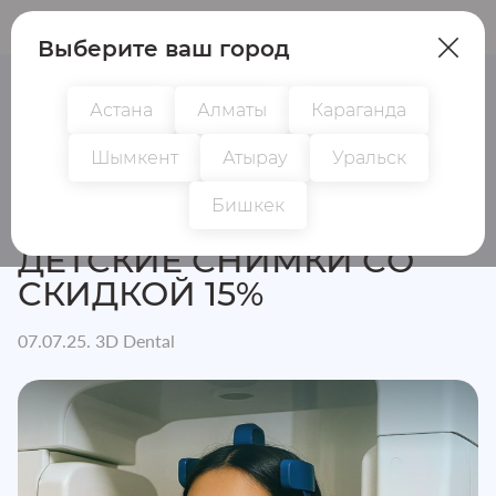
Пациентам
Врачам
Выберите ваш город
Астана
Алматы
Караганда
Шымкент
Атырау
Уральск
Главная
Новости
Детские снимки со скидкой 15%
Бишкек
ДЕТСКИЕ СНИМКИ СО
СКИДКОЙ 15%
07.07.25. 3D Dental