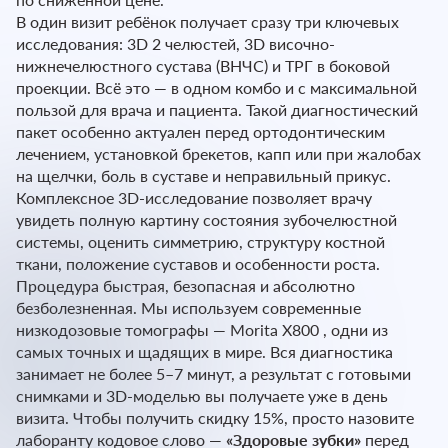
В один визит ребёнок получает сразу три ключевых
исследования: 3D 2 челюстей, 3D височно-
нижнечелюстного сустава (ВНЧС) и ТРГ в боковой
проекции. Всё это — в одном комбо и с максимальной
пользой для врача и пациента. Такой диагностический
пакет особенно актуален перед ортодонтическим
лечением, установкой брекетов, капп или при жалобах
на щелчки, боль в суставе и неправильный прикус.
Комплексное 3D-исследование позволяет врачу
увидеть полную картину состояния зубочелюстной
системы, оценить симметрию, структуру костной
ткани, положение суставов и особенности роста.
Процедура быстрая, безопасная и абсолютно
безболезненная. Мы используем современные
низкодозовые томографы — Morita X800 , одни из
самых точных и щадящих в мире. Вся диагностика
занимает не более 5–7 минут, а результат с готовыми
снимками и 3D-моделью вы получаете уже в день
визита. Чтобы получить скидку 15%, просто назовите
лаборанту кодовое слово —
«Здоровые зубки»
перед