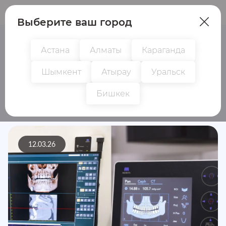
Пациентам
Врачам
Выберите ваш город
Астана
Алматы
Караганда
Шымкент
Атырау
Уральск
Бишкек
НОВОСТИ
12.03.26