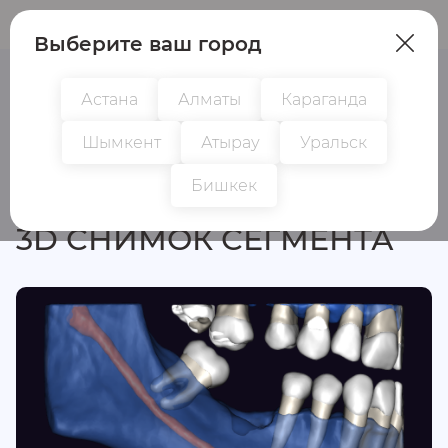
Пациентам
Врачам
Выберите ваш город
Астана
Алматы
Караганда
Шымкент
Атырау
Уральск
Все исследования
Бишкек
3D СНИМОК СЕГМЕНТА