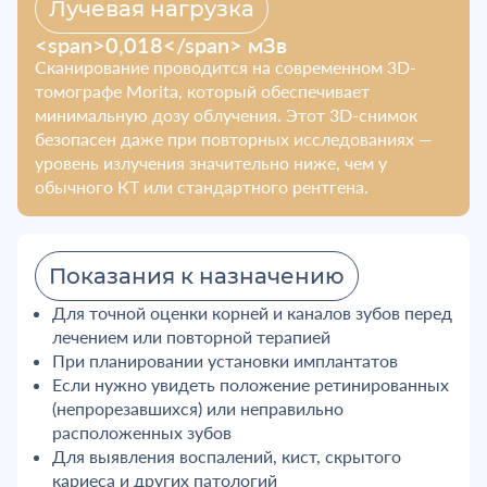
Лучевая нагрузка
<span>0,018</span> мЗв
Сканирование проводится на современном 3D-
томографе Morita, который обеспечивает
минимальную дозу облучения. Этот 3D-снимок
безопасен даже при повторных исследованиях —
уровень излучения значительно ниже, чем у
обычного КТ или стандартного рентгена.
Показания к назначению
Для точной оценки корней и каналов зубов перед
лечением или повторной терапией
При планировании установки имплантатов
Если нужно увидеть положение ретинированных
(непрорезавшихся) или неправильно
расположенных зубов
Для выявления воспалений, кист, скрытого
кариеса и других патологий