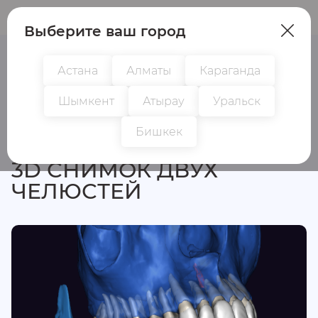
Пациентам
Врачам
Выберите ваш город
Астана
Алматы
Караганда
Шымкент
Атырау
Уральск
Все исследования
Бишкек
3D СНИМОК ДВУХ
ЧЕЛЮСТЕЙ