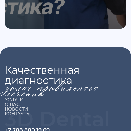
Качественная
диагностика
залог правильного
лечения
УСЛУГИ
О НАС
НОВОСТИ
3D Dental
КОНТАКТЫ
+7 708 800 19 09