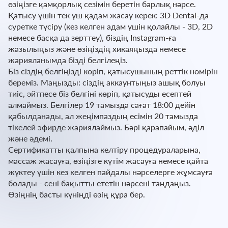
өзіңізге қамқорлық сезімін беретін барлық нәрсе.
Қатысу үшін тек үш қадам жасау керек: 3D Dental-да
суретке түсіру (кез келген адам үшін қолайлы - 3D, 2D
немесе басқа да зерттеу), біздің Instagram-ға
жазылыңыз және өзіңіздің хикаяңызда немесе
жарияланымда бізді белгілеңіз.
Біз сіздің белгіңізді көріп, қатысушының реттік нөмірін
береміз. Маңызды: сіздің аккаунтыңыз ашық болуы
тиіс, әйтпесе біз белгіні көріп, қатысуды есептей
алмаймыз. Белгілер 19 тамызда сағат 18:00 дейін
қабылданады, ал жеңімпаздың есімін 20 тамызда
тікелей эфирде жариялаймыз. Бәрі қарапайым, әділ
және әдемі.
Сертификатты қалпына келтіру процедураларына,
массаж жасауға, өзіңізге күтім жасауға немесе қайта
жүктеу үшін кез келген пайдалы нәрселерге жұмсауға
болады - сені бақытты ететін нәрсені таңдаңыз.
Өзіңнің басты күніңді өзің құра бер.