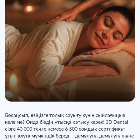
Босаңсып, өзіңізге толық сауығу күнін сыйлағыңыз
келе ме? Онда біздің ұтысқа қатысу керек! 3D Dental
сізге 40 000 теңге немесе 6 500 сомдық сертификат
ұтып алуға мүмкіндік береді - демалуға, демалуға және