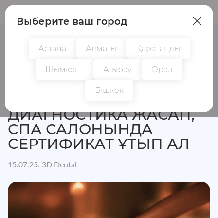
Пациенттер
Дәрігерлер
Выберите ваш город
Астана
Алматы
Қарағанды
Шымкент
Атырау
Орал
Басты бет
Жаңалықтар
Диагностика жасап, СПА са
Бішкек
ДИАГНОСТИКА ЖАСАП,
СПА САЛОНЫНДА
СЕРТИФИКАТ ҰТЫП АЛ
15.07.25. 3D Dental