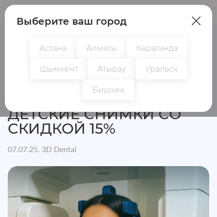
Пациентам
Врачам
Выберите ваш город
Астана
Алматы
Караганда
Шымкент
Атырау
Уральск
Главная
Новости
Детские снимки со скидкой 15%
Бишкек
ДЕТСКИЕ СНИМКИ СО
СКИДКОЙ 15%
07.07.25. 3D Dental