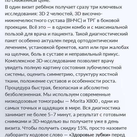
В один визит ребёнок получает сразу три ключевых
исследования: 3D 2 челюстей, 3D височно-
нижнечелюстного сустава (ВНЧС) и ТРГ в боковой
проекции. Всё это — в одном комбо и с максимальной
пользой для врача и пациента. Такой диагностический
пакет особенно актуален перед ортодонтическим
лечением, установкой брекетов, капп или при жалобах
на щелчки, боль в суставе и неправильный прикус.
Комплексное 3D-исследование позволяет врачу
увидеть полную картину состояния зубочелюстной
системы, оценить симметрию, структуру костной
ткани, положение суставов и особенности роста.
Процедура быстрая, безопасная и абсолютно
безболезненная. Мы используем современные
низкодозовые томографы — Morita X800 , одни из
самых точных и щадящих в мире. Вся диагностика
занимает не более 5–7 минут, а результат с готовыми
снимками и 3D-моделью вы получаете уже в день
визита. Чтобы получить скидку 15%, просто назовите
лаборанту кодовое слово —
«Здоровые зубки»
перед