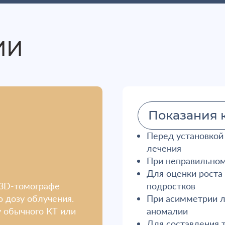
ИИ
Показания 
Перед установкой
лечения
При неправильном
Для оценки роста
 3D-томографе
подростков
 дозу облучения.
При асимметрии л
у обычного КТ или
аномалии
Для составления 