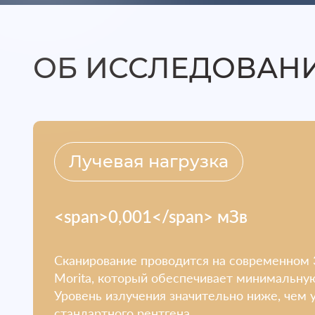
ОБ ИССЛЕДОВАН
Лучевая нагрузка
<span>0,001</span> мЗв
Сканирование проводится на современном
Morita, который обеспечивает минимальную
Уровень излучения значительно ниже, чем 
стандартного рентгена.