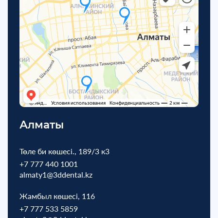
Алматы
Төле би көшесі., 189/3 к3
+7 777 440 1001
almaty1@3ddental.kz
Жамбыл көшесі, 116
+7 777 533 5859