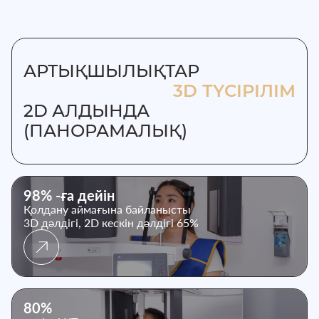
АРТЫҚШЫЛЫҚТАР
3D ТҮСІРІЛІМ
2D АЛДЫНДА
(ПАНОРАМАЛЫҚ)
98% -ға дейін
Қолдану аймағына байланысты
3D дәлдігі, 2D кескін дәлдігі 65%
80%