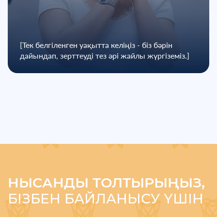
[Тек белгіленген уақытта келіңіз - біз бәрін
дайындап, зерттеуді тез әрі жайлы жүргіземіз.]
НЫСАНДЫ ТОЛТЫРЫҢЫЗ,
БІЗБЕН БАЙЛАНЫСУ ҮШІН