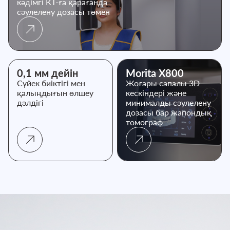
кәдімгі КТ-ға қарағанда
сәулелену дозасы төмен
0,1 мм дейін
Morita Х800
Сүйек биіктігі мен
Жоғары сапалы 3D
қалыңдығын өлшеу
кескіндері және
дәлдігі
минималды сәулелену
дозасы бар жапондық
томограф