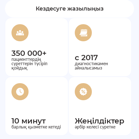
Кездесуге жазылыңыз
350 000+
с 2017
пациенттердің
суреттерін түсіріп
диагностикамен
қойдық
айналысамыз
10 минут
Жеңілдіктер
барлық қызметке кетеді
әрбір келесі суретке