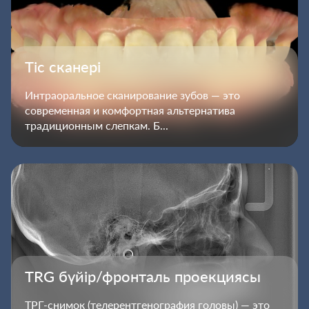
Тіс сканері
Интраоральное сканирование зубов — это
современная и комфортная альтернатива
традиционным слепкам. Б...
TRG бүйір/фронталь проекциясы
ТРГ-снимок (телерентгенография головы) — это