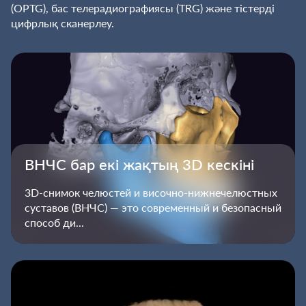
(OPTG), бас телерадиографиясы (TRG) және тістерді
цифрлық сканерлеу.
ВНЧС бар екі жақтың 3D кескіні
3D-снимок челюстей и височно-нижнечелюстных
суставов (ВНЧС) — это современный и безопасный
способ ди...