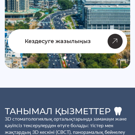
Кездесуге жазылыңыз
ТАНЫМАЛ ҚЫЗМЕТТЕР
3D стоматологиялық орталықтарында заманауи және
қауіпсіз тексерулерден өтуге болады: тістер мен
жақтардың 3D кескіні (CBCT), панорамалық бейнелеу