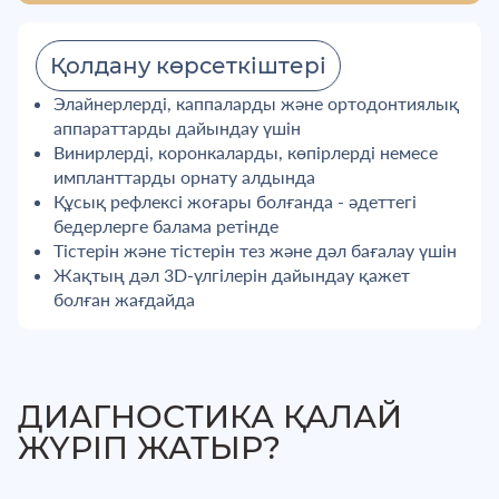
Қолдану көрсеткіштері
Элайнерлерді, каппаларды және ортодонтиялық
аппараттарды дайындау үшін
Винирлерді, коронкаларды, көпірлерді немесе
импланттарды орнату алдында
Құсық рефлексі жоғары болғанда - әдеттегі
бедерлерге балама ретінде
Тістерін және тістерін тез және дәл бағалау үшін
Жақтың дәл 3D-үлгілерін дайындау қажет
болған жағдайда
ДИАГНОСТИКА ҚАЛАЙ
ЖҮРІП ЖАТЫР?