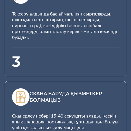
Тексеру алдында бас аймағынан сырғаларды,
шаш қыстырғыштарын, шынжырларды,
пирсингтерді, көзілдірікті және алынбалы
протездерді алып тастау керек - металл кескінді
бұзады.
3
СКАНА БАРУДА ҚЫЗМЕТКЕР
БОЛМАҢЫЗ
Сканерлеу небәрі 15-40 секундты алады. Кескін
анық және диагностикалық тұрғыдан дәл болуы
үшін қозғалыссыз қалу маңызды.