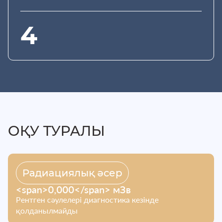
4
ОҚУ ТУРАЛЫ
Радиациялық әсер
<span>0,000</span> мЗв
Рентген сәулелері диагностика кезінде
қолданылмайды