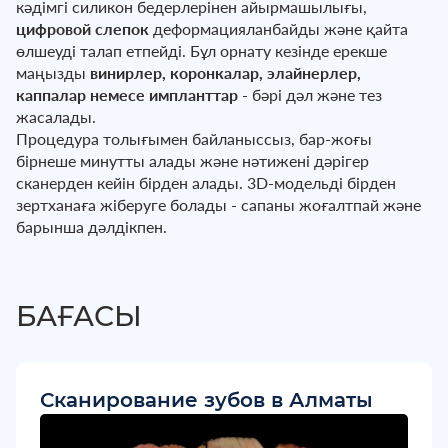
кәдімгі силикон бедерлерінен айырмашылығы,
цифровой слепок
деформацияланбайды және қайта
өлшеуді талап етпейді. Бұл орнату кезінде ерекше
маңызды
винирлер, коронкалар, элайнерлер,
каппалар немесе импланттар
- бәрі дәл және тез
жасалады.
Процедура толығымен байланыссыз, бар-жоғы
бірнеше минутты алады және нәтижені дәрігер
сканерден кейін бірден алады. 3D-модельді бірден
зертханаға жіберуге болады - сапаны жоғалтпай және
барынша дәлдікпен.
БАҒАСЫ
Сканирование зубов в Алматы