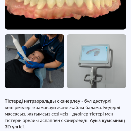
Тістерді интраоральды сканерлеу
- бұл дәстүрлі
көшірмелерге заманауи және жайлы балама. Бедерлі
массасыз, жағымсыз сезімсіз - дәрігер тістері мен
тістерін арнайы аспаппен сканерлейді.
Ауыз қуысының
3D үлгісі
.