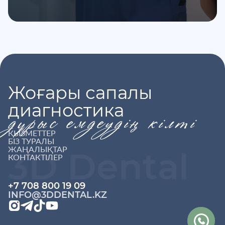
Жоғары сапалы
диагностика
дұрыс емдеудің кілті
ҚЫЗМЕТТЕР
БІЗ ТУРАЛЫ
ЖАҢАЛЫҚТАР
3D Dental
КОНТАКТІЛЕР
+7 708 800 19 09
INFO@3DDENTAL.KZ