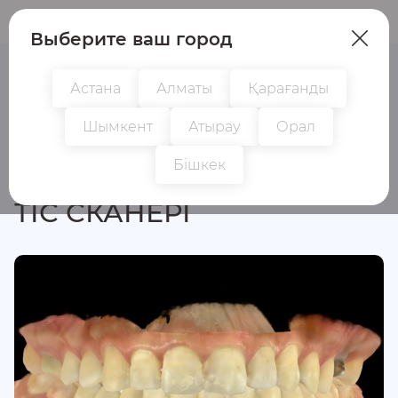
Пациенттер
Дәрігерлер
Выберите ваш город
Астана
Алматы
Қарағанды
Шымкент
Атырау
Орал
Барлық зерттеулер
Бішкек
ТІС СКАНЕРІ