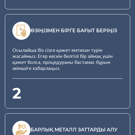
ӨЗІҢІЗМЕН БІРГЕ БАҒЫТ БЕРІҢІЗ
Осылайша біз сізге қажет емтихан түрін
жасаймыз. Егер кескін белгілі бір аймақ үшін
қажет болса, процедураны бастамас бұрын
әкімшіге хабарлаңыз.
2
БАРЛЫҚ МЕТАЛЛ ЗАТТАРДЫ АЛУ