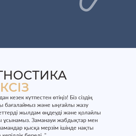
ГНОСТИКА
КСІЗ
ан кезек күтпестен өтіңіз! Біз сіздің
ы бағалаймыз және ыңғайлы жазу
реттерді жылдам өңдеуді және қолайлы
 ұсынамыз. Заманауи жабдықтар мен
мамандар қысқа мерзім ішінде нақты
кепілдік береді. "