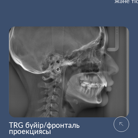
және ті
TRG бүйір/фронталь
проекциясы