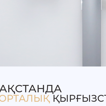
 ТРГ-
иялық
рге
пы
АҚСТАНДА
ОРТАЛЫҚ
ҚЫРҒЫЗС