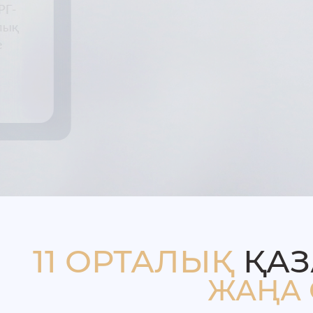
орындауға мүмкіндік беретін кіріктірілген
модулімен жабдықталған. ТРГ ортодонт
емдеуді жоспарлау кезінде қажет, дәріге
жақтардың арақатынасын, бет бойының
бағытын, тістеу типін және бейіннің жал
үйлесімділігін бағалауға көмектеседі.
11 ОРТАЛЫҚ
ҚАЗ
ЖАҢА 