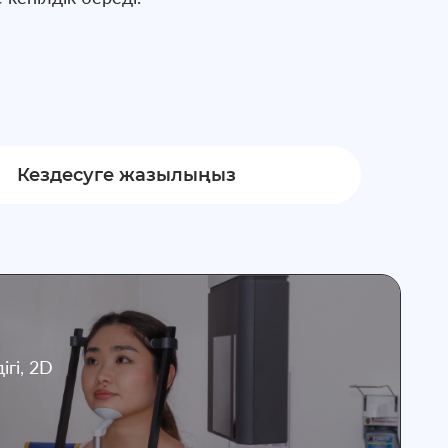
Кездесуге жазылыңыз
гі, 2D