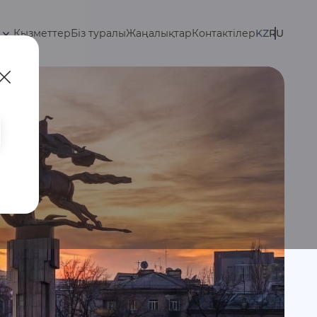
Қызметтер
Біз туралы
Жаңалықтар
Контактілер
KZ
RU