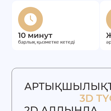
10 минут
Ж
барлық қызметке кетеді
әр
АРТЫҚШЫЛЫҚ
3D ТҮ
2D АЛДЫНДА