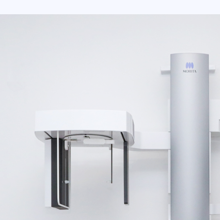
[3]
ЯҒА
ЛЬ
ядағы
ет) және
елену
сын