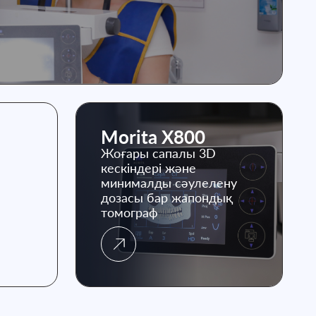
Morita Х800
Жоғары сапалы 3D
кескіндері және
минималды сәулелену
дозасы бар жапондық
томограф