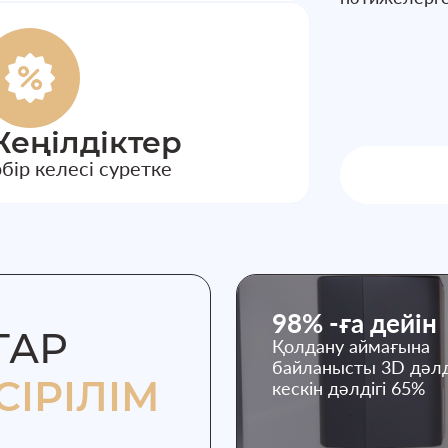
еңілдіктер
бір келесі суретке
98% -ға дейін
ТАР
Қолдану аймағына
байланысты 3D дәлді
СІРІЛІМ
кескін дәлдігі 65%