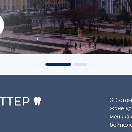
ТТЕР
3D стом
және қа
мен жақ
бейнеле