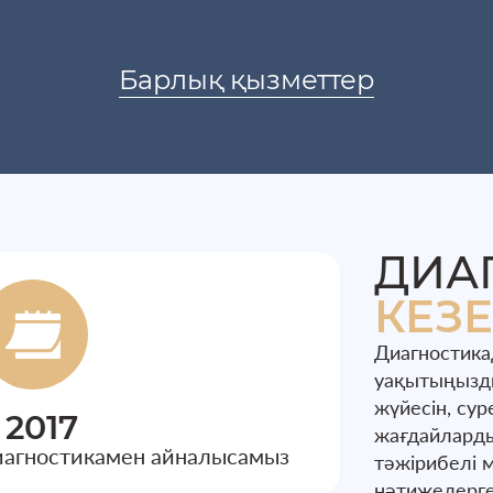
Барлық қызметтер
ДИА
КЕЗЕ
Диагностикад
уақытыңызд
жүйесін, су
 2017
жағдайларды
иагностикамен айналысамыз
тәжірибелі 
нәтижелерге 