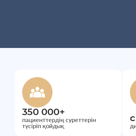
350 000+
с
пациенттердің суреттерін
түсіріп қойдық
д