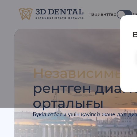
Пациенттер
Д
Независимый
рентген диаг
орталығы
Бүкіл отбасы үшін қауіпсіз және дәл ди