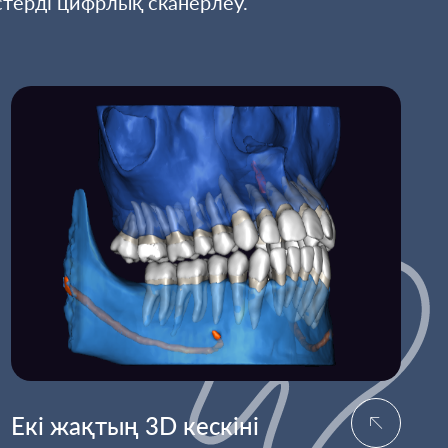
стерді цифрлық сканерлеу.
Екі жақтың 3D кескіні