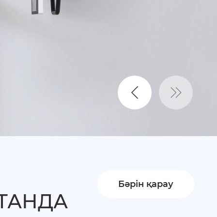
Бәрін қарау
ТАНДА