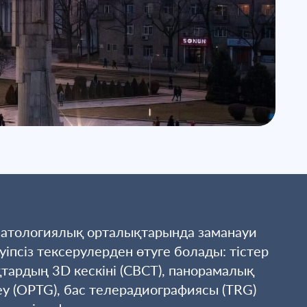
атологиялық орталықтарында заманауи
уіпсіз тексерулерден өтуге болады: тістер
тардың 3D кескіні (CBCT), панорамалық
у (OPTG), бас телерадиографиясы (TRG)