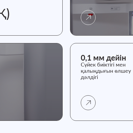
Қ)
0,1 мм дейін
Сүйек биіктігі мен
қалыңдығын өлшеу
дәлдігі