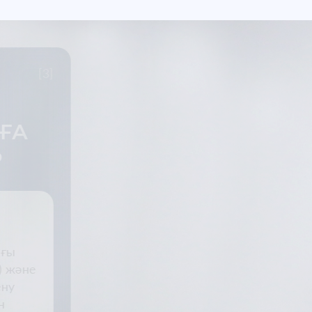
толығырақ
ТЕЛЕРЕНТГЕНОГРАФИ
АРНАЛҒАН ТРГ-МОДУ
ЖАҚТЫҢ ТІСТЕРІ МЕН ӨСУІН ДӘЛ
ДИАГНОСТИКАЛАУ
Morita X800 бүйірлік немесе тік проекци
бастың телерентгенографиясын (ТРГ-сур
жоғары дәлдіктегі және ең төменгі сәул
дозасы бар қолдың телерентгенография