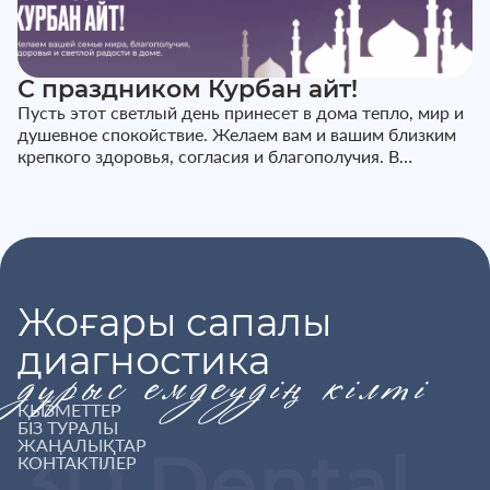
С праздником Курбан айт!
Пусть этот светлый день принесет в дома тепло, мир и
душевное спокойствие. Желаем вам и вашим близким
крепкого здоровья, согласия и благополучия. В
праздничные дни наш...
Жоғары сапалы
диагностика
дұрыс емдеудің кілті
ҚЫЗМЕТТЕР
БІЗ ТУРАЛЫ
ЖАҢАЛЫҚТАР
3D Dental
КОНТАКТІЛЕР