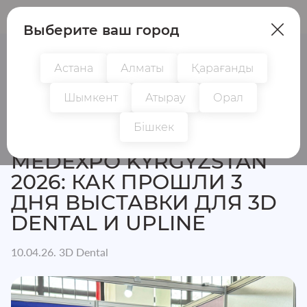
Пациенттер
Дәрігерлер
Выберите ваш город
Астана
Алматы
Қарағанды
Шымкент
Атырау
Орал
Басты бет
Жаңалықтар
MedExpo Kyrgyzstan 2026: ка
Бішкек
MEDEXPO KYRGYZSTAN
2026: КАК ПРОШЛИ 3
ДНЯ ВЫСТАВКИ ДЛЯ 3D
DENTAL И UPLINE
10.04.26. 3D Dental