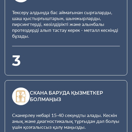
Тексеру алдында бас аймағынан сырғаларды,
шаш қыстырғыштарын, шынжырларды,
пирсингтерді, көзілдірікті және алынбалы
протездерді алып тастау керек - металл кескінді
бұзады.
3
СКАНА БАРУДА ҚЫЗМЕТКЕР
БОЛМАҢЫЗ
Сканерлеу небәрі 15-40 секундты алады. Кескін
анық және диагностикалық тұрғыдан дәл болуы
үшін қозғалыссыз қалу маңызды.