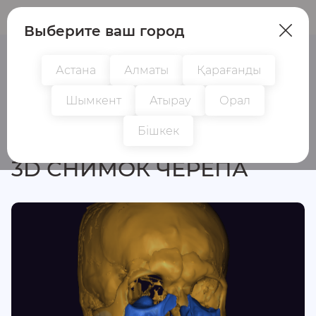
Пациенттер
Дәрігерлер
Выберите ваш город
Астана
Алматы
Қарағанды
Шымкент
Атырау
Орал
Барлық зерттеулер
Бішкек
3D СНИМОК ЧЕРЕПА