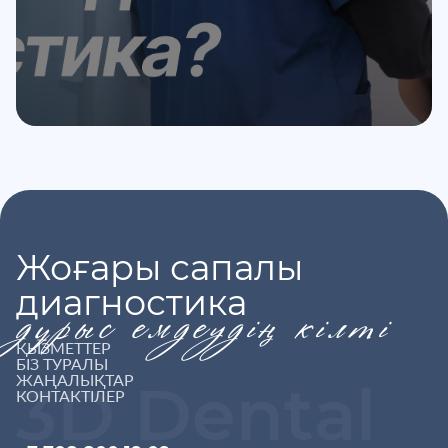
Жоғары сапалы
диагностика
дұрыс емдеудің кілті
ҚЫЗМЕТТЕР
БІЗ ТУРАЛЫ
ЖАҢАЛЫҚТАР
3D Dental
КОНТАКТІЛЕР