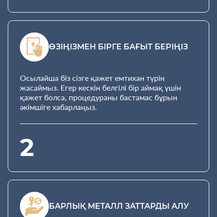
ӨЗІҢІЗМЕН БІРГЕ БАҒЫТ БЕРІҢІЗ
Осылайша біз сізге қажет емтихан түрін
жасаймыз. Егер кескін белгілі бір аймақ үшін
қажет болса, процедураны бастамас бұрын
әкімшіге хабарлаңыз.
2
БАРЛЫҚ МЕТАЛЛ ЗАТТАРДЫ АЛУ