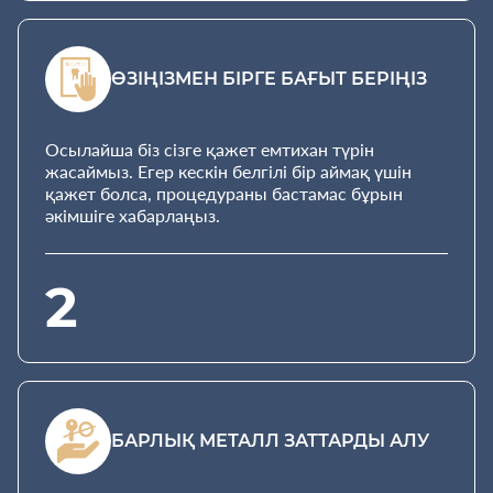
ӨЗІҢІЗМЕН БІРГЕ БАҒЫТ БЕРІҢІЗ
Осылайша біз сізге қажет емтихан түрін
жасаймыз. Егер кескін белгілі бір аймақ үшін
қажет болса, процедураны бастамас бұрын
әкімшіге хабарлаңыз.
2
БАРЛЫҚ МЕТАЛЛ ЗАТТАРДЫ АЛУ