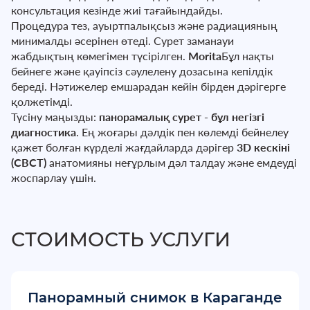
консультация кезінде жиі тағайындайды.
Процедура тез, ауыртпалықсыз және радиацияның
минималды әсерінен өтеді. Сурет заманауи
жабдықтың көмегімен түсірілген.
Morita
Бұл нақты
бейнеге және қауіпсіз сәулелену дозасына кепілдік
береді. Нәтижелер емшарадан кейін бірден дәрігерге
қолжетімді.
Түсіну маңызды:
панорамалық сурет - бұл негізгі
диагностика
. Ең жоғары дәлдік пен көлемді бейнелеу
қажет болған күрделі жағдайларда дәрігер
3D кескіні
(CBCT)
анатомияны неғұрлым дәл талдау және емдеуді
жоспарлау үшін.
СТОИМОСТЬ УСЛУГИ
Панорамный снимок в Караганде