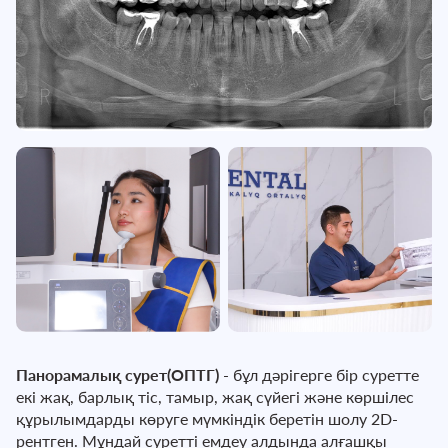
Панорамалық сурет(ОПТГ)
- бұл дәрігерге бір суретте
екі жақ, барлық тіс, тамыр, жақ сүйегі және көршілес
құрылымдарды көруге мүмкіндік беретін шолу 2D-
рентген. Мұндай суретті емдеу алдында алғашқы