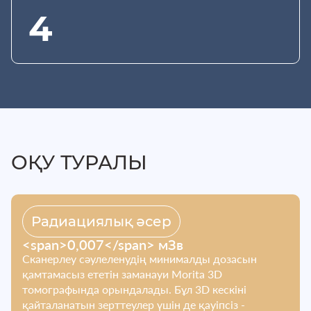
4
ОҚУ ТУРАЛЫ
Радиациялық әсер
<span>0,007</span> мЗв
Сканерлеу сәулеленудің минималды дозасын
қамтамасыз ететін заманауи Morita 3D
томографында орындалады. Бұл 3D кескіні
қайталанатын зерттеулер үшін де қауіпсіз -