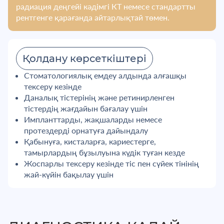
радиация деңгейі кәдімгі КТ немесе стандартты
рентгенге қарағанда айтарлықтай төмен.
Қолдану көрсеткіштері
Стоматологиялық емдеу алдында алғашқы
тексеру кезінде
Даналық тістерінің және ретинирленген
тістердің жағдайын бағалау үшін
Импланттарды, жақшаларды немесе
протездерді орнатуға дайындалу
Қабынуға, кисталарға, кариестерге,
тамырлардың бұзылуына күдік туған кезде
Жоспарлы тексеру кезінде тіс пен сүйек тінінің
жай-күйін бақылау үшін