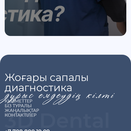
Жоғары сапалы
диагностика
дұрыс емдеудің кілті
ҚЫЗМЕТТЕР
БІЗ ТУРАЛЫ
ЖАҢАЛЫҚТАР
3D Dental
КОНТАКТІЛЕР