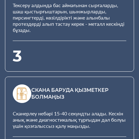
Тексеру алдында бас аймағынан сырғаларды,
шаш қыстырғыштарын, шынжырларды,
пирсингтерді, көзілдірікті және алынбалы
протездерді алып тастау керек - металл кескінді
бұзады.
3
СКАНА БАРУДА ҚЫЗМЕТКЕР
БОЛМАҢЫЗ
Сканерлеу небәрі 15-40 секундты алады. Кескін
анық және диагностикалық тұрғыдан дәл болуы
үшін қозғалыссыз қалу маңызды.