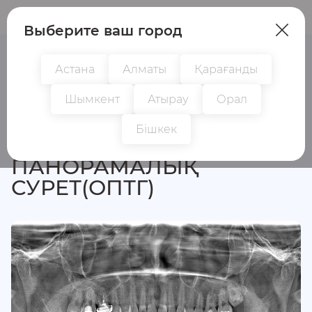
Пациенттер
Дәрігерлер
Выберите ваш город
Астана
Алматы
Қарағанды
Шымкент
Атырау
Орал
Барлық зерттеулер
Бішкек
ПАНОРАМАЛЫҚ
СУРЕТ(ОПТГ)