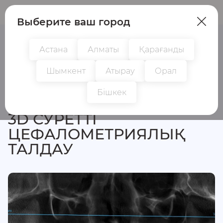
Пациенттер
Дәрігерлер
Выберите ваш город
Астана
Алматы
Қарағанды
Шымкент
Атырау
Орал
Барлық зерттеулер
Бішкек
3D СУРЕТТІ
ЦЕФАЛОМЕТРИЯЛЫҚ
ТАЛДАУ