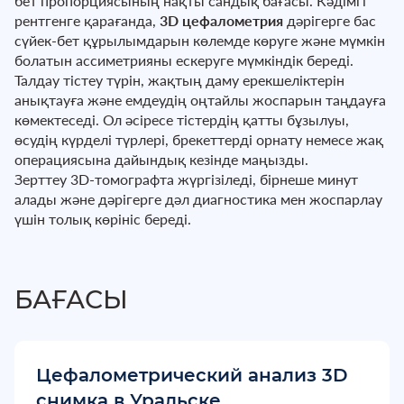
бет пропорциясының нақты сандық бағасы. Кәдімгі
рентгенге қарағанда,
3D цефалометрия
дәрігерге бас
сүйек-бет құрылымдарын көлемде көруге және мүмкін
болатын ассиметрияны ескеруге мүмкіндік береді.
Талдау тістеу түрін, жақтың даму ерекшеліктерін
анықтауға және емдеудің оңтайлы жоспарын таңдауға
көмектеседі. Ол әсіресе тістердің қатты бұзылуы,
өсудің күрделі түрлері, брекеттерді орнату немесе жақ
операциясына дайындық кезінде маңызды.
Зерттеу 3D-томографта жүргізіледі, бірнеше минут
алады және дәрігерге дәл диагностика мен жоспарлау
үшін толық көрініс береді.
БАҒАСЫ
Цефалометрический анализ 3D
снимка в Уральске