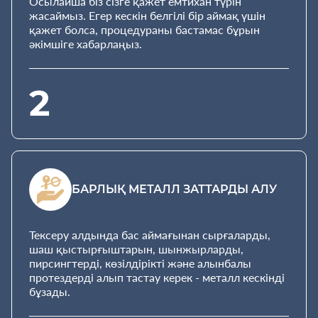
Осылайша біз сізге қажет емтихан түрін
жасаймыз. Егер кескін белгілі бір аймақ үшін
қажет болса, процедураны бастамас бұрын
әкімшіге хабарлаңыз.
2
БАРЛЫҚ МЕТАЛЛ ЗАТТАРДЫ АЛУ
Тексеру алдында бас аймағынан сырғаларды,
шаш қыстырғыштарын, шынжырларды,
пирсингтерді, көзілдірікті және алынбалы
протездерді алып тастау керек - металл кескінді
бұзады.