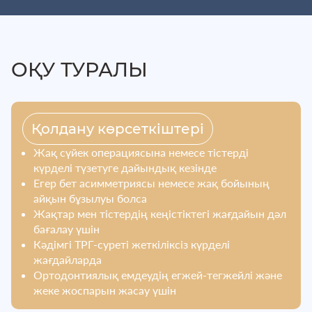
ОҚУ ТУРАЛЫ
Қолдану көрсеткіштері
Жақ сүйек операциясына немесе тістерді
күрделі түзетуге дайындық кезінде
Егер бет асимметриясы немесе жақ бойының
айқын бұзылуы болса
Жақтар мен тістердің кеңістіктегі жағдайын дәл
бағалау үшін
Кәдімгі ТРГ-суреті жеткіліксіз күрделі
жағдайларда
Ортодонтиялық емдеудің егжей-тегжейлі және
жеке жоспарын жасау үшін