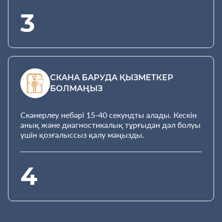
3
СКАНА БАРУДА ҚЫЗМЕТКЕР
БОЛМАҢЫЗ
Сканерлеу небәрі 15-40 секундты алады. Кескін
анық және диагностикалық тұрғыдан дәл болуы
үшін қозғалыссыз қалу маңызды.
4