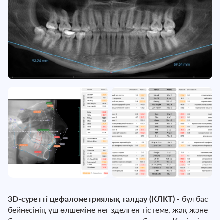
3D-суретті цефалометриялық талдау (КЛКТ)
- бұл бас
бейнесінің үш өлшеміне негізделген тістеме, жақ және