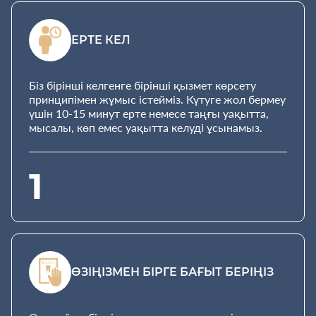
ЕРТЕ КЕЛ
Біз бірінші келгенге бірінші қызмет көрсету
принципімен жұмыс істейміз. Күтуге жол бермеу
үшін 10-15 минут ерте немесе таңғы уақытта,
мысалы, көп емес уақытта келуді ұсынамыз.
1
ӨЗІҢІЗМЕН БІРГЕ БАҒЫТ БЕРІҢІЗ